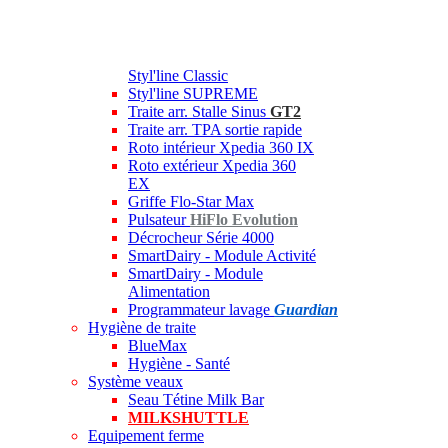
Styl'line Classic
Styl'line SUPREME
Traite arr. Stalle Sinus
GT2
Traite arr. TPA sortie rapide
Roto intérieur Xpedia 360 IX
Roto extérieur Xpedia 360
EX
Griffe Flo-Star Max
Pulsateur
HiFlo Evolution
Décrocheur Série 4000
SmartDairy - Module Activité
SmartDairy - Module
Alimentation
Programmateur lavage
Guardian
Hygiène de traite
BlueMax
Hygiène - Santé
Système veaux
Seau Tétine Milk Bar
MILKSHUTTLE
Equipement ferme