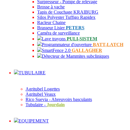
Surpresseur - Pompe de relevage
Brosse à vache
Tapis de Couchage KRAIBURG
Silos Polyester Tuffigo Rapidex
Racleur Chaine
Brasseur Lisier
PETERS
Caméra de surveillance
Lave trayons
PULI-SISTEM
Programmateur d'ouverture
BATT-LATCH
SmartFence 2.0
GALLAGHER
Détecteur de Mammites subcliniques
TUBULAIRE
Agritubel Logettes
Agritubel Veaux
Rico Suevia - Abreuvoirs basculants
Tubulaire -
Jourdain
EQUIPEMENT