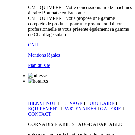
CMT QUIMPER
- Votre concessionnaire de machines
à traire
Boumatic
en Bretagne.
CMT QUIMPER
- Vous propose une gamme
complète de produits, pour une production laitière
professionnelle et vous présente également sa gamme
de Chauffage solaire.
CNIL
Mentions légales
Plan du site
BIENVENUE
I
ELEVAGE
I
TUBULAIRE
I
EQUIPEMENT
I
PARTENAIRES
I
GALERIE
I
CONTACT
CORNADIS FIABILIS - AUGE ADAPTABLE
•
Verrouillage par le haut par tourillon intégré