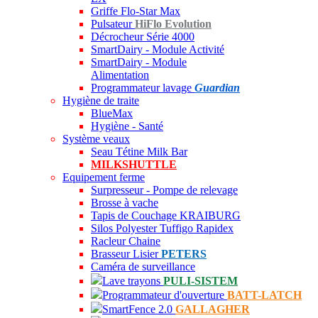
Griffe Flo-Star Max
Pulsateur
HiFlo Evolution
Décrocheur Série 4000
SmartDairy - Module Activité
SmartDairy - Module
Alimentation
Programmateur lavage
Guardian
Hygiène de traite
BlueMax
Hygiène - Santé
Système veaux
Seau Tétine Milk Bar
MILKSHUTTLE
Equipement ferme
Surpresseur - Pompe de relevage
Brosse à vache
Tapis de Couchage KRAIBURG
Silos Polyester Tuffigo Rapidex
Racleur Chaine
Brasseur Lisier
PETERS
Caméra de surveillance
Lave trayons
PULI-SISTEM
Programmateur d'ouverture
BATT-LATCH
SmartFence 2.0
GALLAGHER