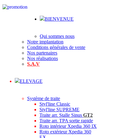
BIENVENUE
Qui sommes nous
Notre implantation
Conditions générales de vente
Nos partenaires
Nos réalisations
S.A.V
ELEVAGE
Système de traite
Styl'line Classic
Styl'line SUPREME
Traite arr. Stalle Sinus
GT2
Traite arr. TPA sortie rapide
Roto intérieur Xpedia 360 IX
Roto extérieur Xpedia 360
EX