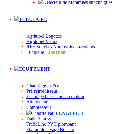
Détecteur de Mammites subcliniques
TUBULAIRE
Agritubel Logettes
Agritubel Veaux
Rico Suevia - Abreuvoirs basculants
Tubulaire -
Jourdain
EQUIPEMENT
Chauffage de l'eau
Pré-refroidisseur
Eclairage basse consommation
Alternateur
Compresseur
Chauffe-eau
FENGTECH
Dalle Xpress
TraficLine PVC plombant
Station de lavage Renson